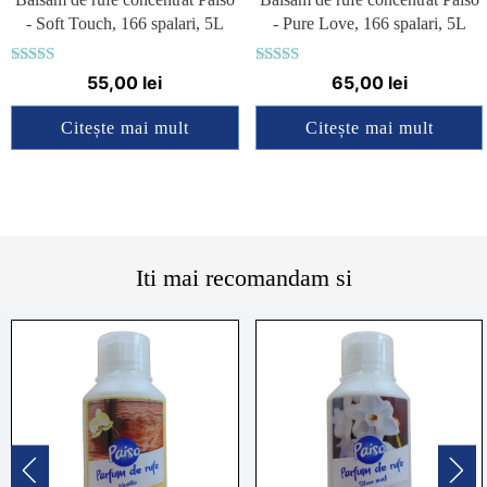
- Soft Touch, 166 spalari, 5L
- Pure Love, 166 spalari, 5L
Evaluat la
Evaluat la
55,00
lei
65,00
lei
4.75
5.00
din 5
din 5
Citește mai mult
Citește mai mult
Iti mai recomandam si