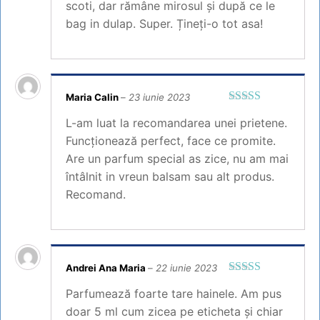
scoti, dar rămâne mirosul și după ce le
bag in dulap. Super. Țineți-o tot asa!
Maria Calin
–
23 iunie 2023
Evaluat la
5
L-am luat la recomandarea unei prietene.
din 5
Funcționează perfect, face ce promite.
Are un parfum special as zice, nu am mai
întâlnit in vreun balsam sau alt produs.
Recomand.
Andrei Ana Maria
–
22 iunie 2023
Evaluat la
Parfumează foarte tare hainele. Am pus
4
din 5
doar 5 ml cum zicea pe eticheta și chiar