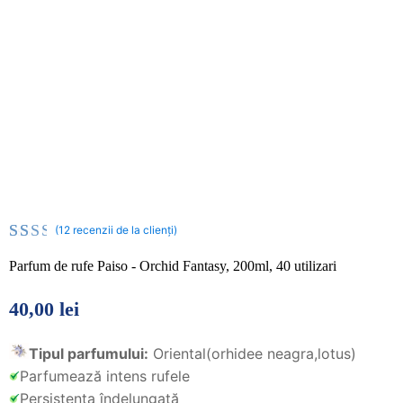
(
12
recenzii de la clienți)
Evaluat
12
Parfum de rufe Paiso - Orchid Fantasy, 200ml, 40 utilizari
la
4.67
din
40,00
lei
5 pe
baza
a
Tipul parfumului:
Oriental(orhidee neagra,lotus)
evaluări
Parfumează intens rufele
de
Persistența îndelungată
la