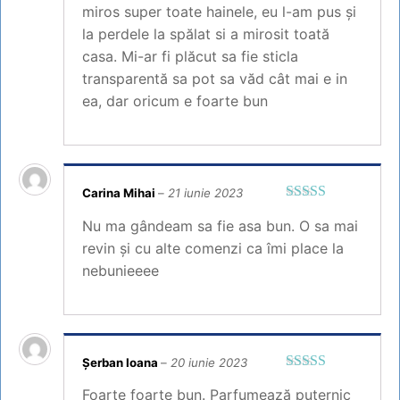
miros super toate hainele, eu l-am pus și
la perdele la spălat si a mirosit toată
casa. Mi-ar fi plăcut sa fie sticla
transparentă sa pot sa văd cât mai e in
ea, dar oricum e foarte bun
Carina Mihai
–
21 iunie 2023
Evaluat la
5
Nu ma gândeam sa fie asa bun. O sa mai
din 5
revin și cu alte comenzi ca îmi place la
nebunieeee
Șerban Ioana
–
20 iunie 2023
Evaluat la
5
Foarte foarte bun. Parfumează puternic
din 5