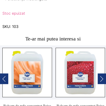
clienți
Stoc epuizat
SKU:
103
Te-ar mai putea interesa si
Balsam de rufe concentrat Paiso
Balsam de rufe concentrat Paiso