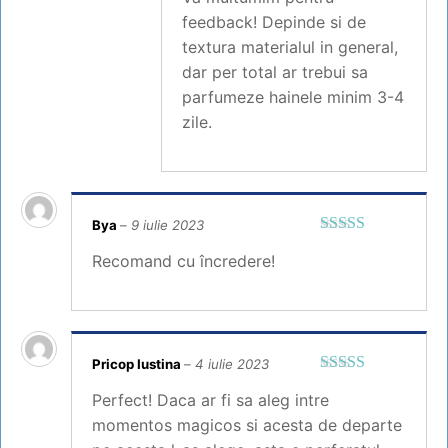
feedback! Depinde si de
textura materialul in general,
dar per total ar trebui sa
parfumeze hainele minim 3-4
zile.
Bya
–
9 iulie 2023
Evaluat la
5
Recomand cu încredere!
din 5
Pricop Iustina
–
4 iulie 2023
Evaluat la
5
Perfect! Daca ar fi sa aleg intre
din 5
momentos magicos si acesta de departe