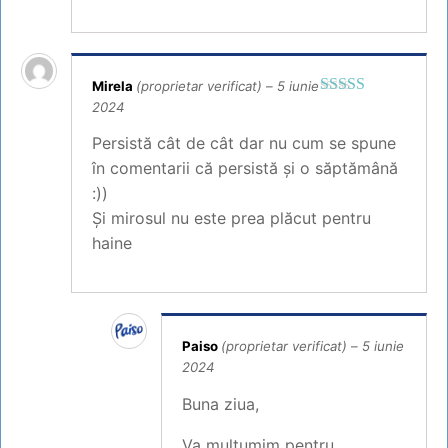
Mirela
(proprietar verificat)
–
5 iunie
2024
Evaluat
la
3
din
5
Persistă cât de cât dar nu cum se spune
în comentarii că persistă și o săptămână
:))
Și mirosul nu este prea plăcut pentru
haine
Paiso
(proprietar verificat)
–
5 iunie
2024
Buna ziua,
Va multumim pentru