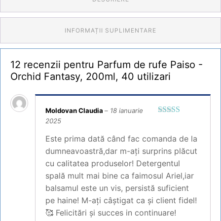
INFORMAȚII SUPLIMENTARE
12 recenzii pentru
Parfum de rufe Paiso -
Orchid Fantasy, 200ml, 40 utilizari
Moldovan Claudia
–
18 ianuarie
2025
Evaluat la
5
din 5
Este prima dată când fac comanda de la
dumneavoastră,dar m-ați surprins plăcut
cu calitatea produselor! Detergentul
spală mult mai bine ca faimosul Ariel,iar
balsamul este un vis, persistă suficient
pe haine! M-ați câștigat ca și client fidel!
🥰 Felicitări și succes in continuare!