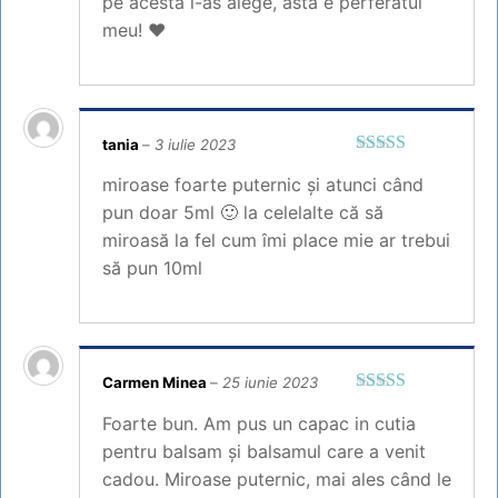
pe acesta l-as alege, asta e perferatul
meu! ❤️
tania
–
3 iulie 2023
Evaluat la
miroase foarte puternic și atunci când
4
din 5
pun doar 5ml 🙂 la celelalte că să
miroasă la fel cum îmi place mie ar trebui
să pun 10ml
Carmen Minea
–
25 iunie 2023
Evaluat la
5
Foarte bun. Am pus un capac in cutia
din 5
pentru balsam și balsamul care a venit
cadou. Miroase puternic, mai ales când le