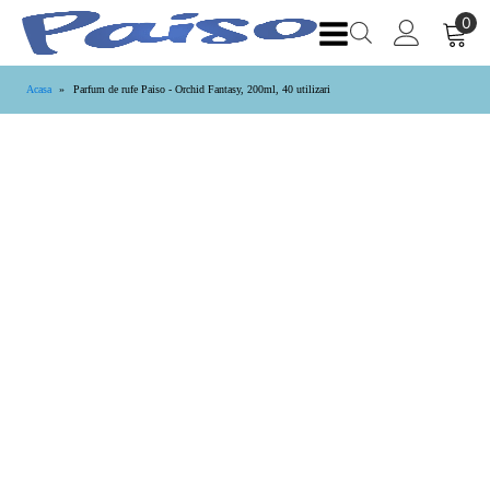
Acasa
»
Parfum de rufe Paiso - Orchid Fantasy, 200ml, 40 utilizari