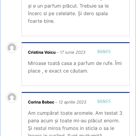
și e un parfum plăcut. Trebuie sa le
încerc si pe celelalte. Și dero spala
foarte bine.
Cristina Voicu
–
17 iunie 2023
Evaluat la
5
Miroase toată casa a parfum de rufe. Îmi
din 5
place , e exact ce căutam.
Corina Boboc
–
12 aprilie 2023
Evaluat la
5
Am cumpărat toate aromele. Am testat 3
din 5
pana acum și toate mi-au plăcut enorm.
Și restul miros frumos in sticla o sa le
încerc in curând. Sunt mulțumită.