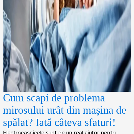
Cum scapi de problema
mirosului urât din mașina de
spălat? Iată câteva sfaturi!
Electrocasnicele sunt de un real ajutor pentru