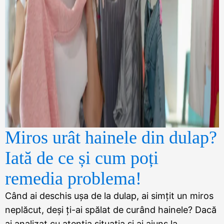
Miros urât hainele din dulap?
Iată de ce și cum poți
remedia problema!
Când ai deschis ușa de la dulap, ai simțit un miros
neplăcut, deși ți-ai spălat de curând hainele? Dacă
ai analizat cu atenția situația și ai ajuns la