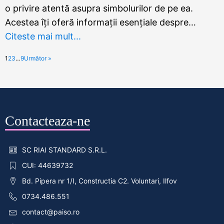
o privire atentă asupra simbolurilor de pe ea.
Acestea îți oferă informații esențiale despre…
Citeste mai mult...
1
2
3
…
9
Următor »
Contacteaza-ne
SC RIAI STANDARD S.R.L.
CUI: 44639732
Bd. Pipera nr 1/I, Constructia C2. Voluntari, Ilfov
0734.486.551
contact@paiso.ro