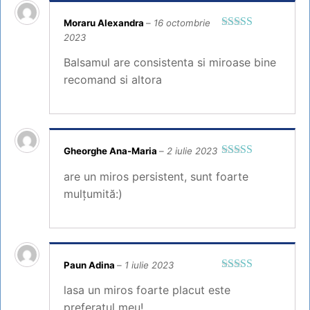
Moraru Alexandra
–
16 octombrie
2023
Evaluat la
5
din 5
Balsamul are consistenta si miroase bine
recomand si altora
Gheorghe Ana-Maria
–
2 iulie 2023
Evaluat la
5
are un miros persistent, sunt foarte
din 5
mulțumită:)
Paun Adina
–
1 iulie 2023
Evaluat la
5
lasa un miros foarte placut este
din 5
preferatul meu!