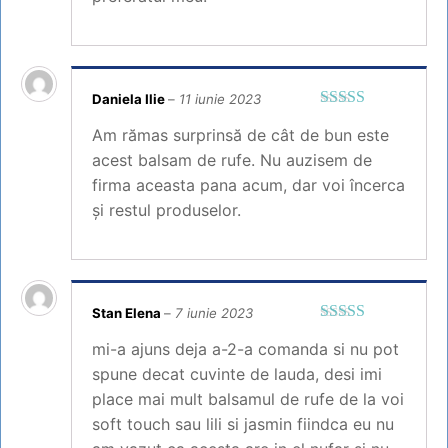
Daniela Ilie
–
11 iunie 2023
Evaluat la
5
Am rămas surprinsă de cât de bun este
din 5
acest balsam de rufe. Nu auzisem de
firma aceasta pana acum, dar voi încerca
și restul produselor.
Stan Elena
–
7 iunie 2023
Evaluat la
5
mi-a ajuns deja a-2-a comanda si nu pot
din 5
spune decat cuvinte de lauda, desi imi
place mai mult balsamul de rufe de la voi
soft touch sau lili si jasmin fiindca eu nu