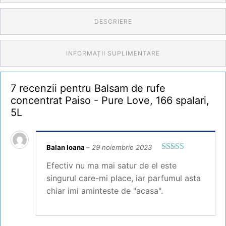
DESCRIERE
INFORMAȚII SUPLIMENTARE
7 recenzii pentru
Balsam de rufe
concentrat Paiso - Pure Love, 166 spalari,
5L
Balan Ioana
–
29 noiembrie 2023
Evaluat la
5
Efectiv nu ma mai satur de el este
din 5
singurul care-mi place, iar parfumul asta
chiar imi aminteste de "acasa".