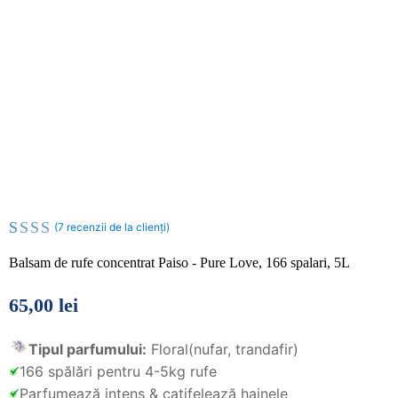
(
7
recenzii de la clienți)
Evaluat
7
Balsam de rufe concentrat Paiso - Pure Love, 166 spalari, 5L
la
5.00
din
65,00
lei
5 pe
baza
a
Tipul parfumului:
Floral(nufar, trandafir)
evaluări
166 spălări pentru 4-5kg rufe
de la
Parfumează intens & catifelează hainele
clienți