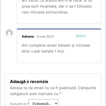
am vazut ca acesta are in el nufar si nu
prea sunt incantata, dar o sa-l folosesc
caci miroase extraordinar..
Adriana
–
6 mai 2023
Evaluat la
5
Am cumpărat acest balsam și miroase
din 5
bine. Lasă hainele f moi.
Adaugă o recenzie
Adresa ta de email nu va fi publicată.
Câmpurile
obligatorii sunt marcate cu
*
Evaluarea ta
*