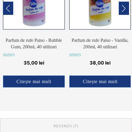
Parfum de rufe Paiso - Bubble
Parfum de rufe Paiso - Vanilla,
Gum, 200ml, 40 utilizari
200ml, 40 utilizari
Evaluat la
Evaluat la
35,00
lei
38,00
lei
4.62
4.83
din 5
din 5
Citește mai mult
Citește mai mult
RECENZII (7)