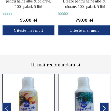
pentru haine albe & colorate,
Breeze pentru haine albe &
100 spalari, 5 litri
colorate, 100 spalari, 5 litri
Evaluat la
Evaluat la
55,00
lei
79,00
lei
4.75
4.83
din 5
din 5
Citește mai mult
Citește mai mult
Iti mai recomandam si