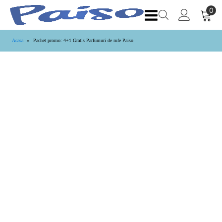
Acasa
»
Pachet promo: 4+1 Gratis Parfumuri de rufe Paiso