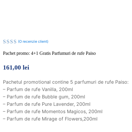
(O recenzie client)
Evaluat
Pachet promo: 4+1 Gratis Parfumuri de rufe Paiso
la
5.00
din
161,00
lei
5 pe
baza
unei
Pachetul promotional contine 5 parfumuri de rufe Paiso:
singure
– Parfum de rufe Vanilla, 200ml
evaluări
– Parfum de rufe Bubble gum, 200ml
– Parfum de rufe Pure Lavender, 200ml
– Parfum de rufe Momentos Magicos, 200ml
– Parfum de rufe Mirage of Flowers,200ml