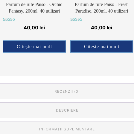
Parfum de rufe Paiso - Orchid
Parfum de rufe Paiso - Fresh
Fantasy, 200ml, 40 utilizari
Paradise, 200ml, 40 utilizari
Evaluat la
Evaluat la
40,00
lei
40,00
lei
4.67
4.65
din 5
din 5
Citește mai mult
Citește mai mult
RECENZII (0)
DESCRIERE
INFORMAȚII SUPLIMENTARE