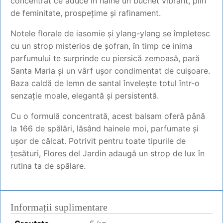
concentrat ce aduce în haine un buchet vibrant, plin
de feminitate, prospețime și rafinament.
Notele florale de iasomie și ylang-ylang se împletesc
cu un strop misterios de șofran, în timp ce inima
parfumului te surprinde cu piersică zemoasă, pară
Santa Maria și un vârf ușor condimentat de cuișoare.
Baza caldă de lemn de santal învelește totul într-o
senzație moale, elegantă și persistentă.
Cu o formulă concentrată, acest balsam oferă până
la 166 de spălări, lăsând hainele moi, parfumate și
ușor de călcat. Potrivit pentru toate tipurile de
țesături, Flores del Jardin adaugă un strop de lux în
rutina ta de spălare.
Informații suplimentare