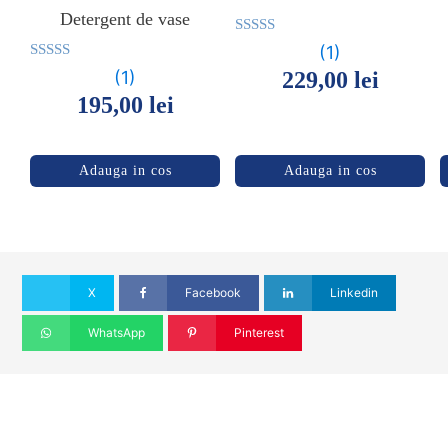
Detergent de vase
Evaluat la
(1)
5.00
Evaluat la
(1)
229,00
lei
din 5
5.00
195,00
lei
din 5
Adauga in cos
Adauga in cos
X
Facebook
Linkedin
WhatsApp
Pinterest