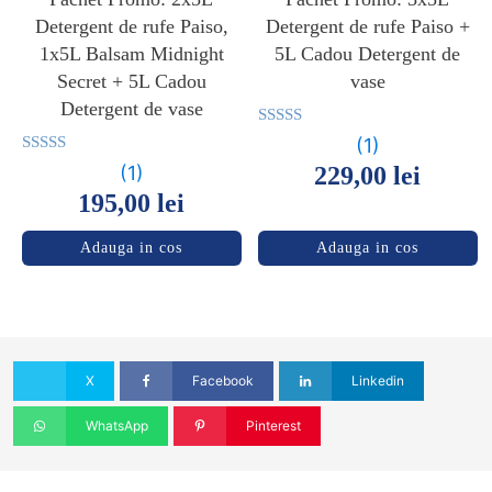
Detergent de rufe Paiso,
Detergent de rufe Paiso +
1x5L Balsam Midnight
5L Cadou Detergent de
Secret + 5L Cadou
vase
Detergent de vase
Evaluat la
(1)
5.00
Evaluat la
(1)
229,00
lei
din 5
5.00
195,00
lei
din 5
Adauga in cos
Adauga in cos
X
Facebook
Linkedin
WhatsApp
Pinterest