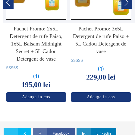
Pachet Promo: 2x5L
Pachet Promo: 3x5L
Detergent de rufe Paiso,
Detergent de rufe Paiso +
1x5L Balsam Midnight
5L Cadou Detergent de
Secret + 5L Cadou
vase
Detergent de vase
Evaluat la
(1)
5.00
Evaluat la
(1)
229,00
lei
din 5
5.00
195,00
lei
din 5
Adauga in cos
Adauga in cos
X
Facebook
Linkedin